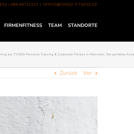
ESS |
089 99732122
|
OFFICE@TONED-FITNESS.DE
FIRMENFITNESS
TEAM
STANDORTE
raining bei TONED Personal Training & Corporate Fitness in München: Der perfekte Ans
Zurück
Vor