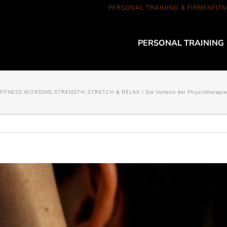
PERSONAL TRAINING & FIRMENFITN
PERSONAL TRAINING
FITNESS WORDING
STRENGTH
STRETCH & RELAX
Die Vorteile der Physiotherap