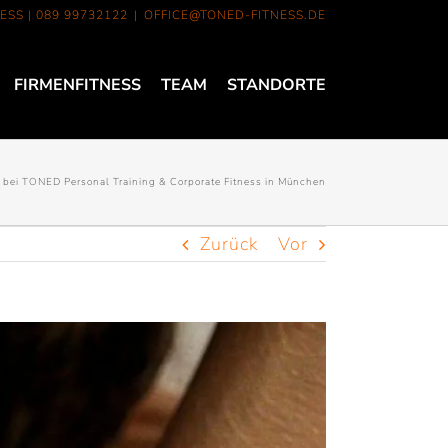
ESS |
089 99732122
|
OFFICE@TONED-FITNESS.DE
FIRMENFITNESS
TEAM
STANDORTE
ie bei TONED Personal Training & Corporate Fitness in München
Zurück
Vor