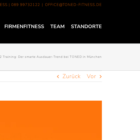
ESS |
089 99732122
|
OFFICE@TONED-FITNESS.DE
FIRMENFITNESS
TEAM
STANDORTE
2 Training: Der smarte Ausdauer-Trend bei TONED in München
Zurück
Vor