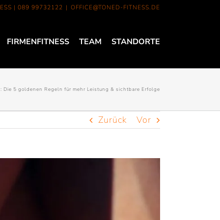
ESS |
089 99732122
|
OFFICE@TONED-FITNESS.DE
FIRMENFITNESS
TEAM
STANDORTE
: Die 5 goldenen Regeln für mehr Leistung & sichtbare Erfolge
Zurück
Vor