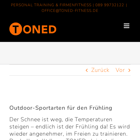
Zum
PERSONAL TRAINING & FIRMENFITNESS |
089 99732122
|
Inhalt
OFFICE@TONED-FITNESS.DE
springen
Zurück
Vor
Zeige
grösseres
Outdoor-Sportarten für den Frühling
Bild
Der Schnee ist weg, die Temperaturen
steigen – endlich ist der Frühling da! Es wird
wieder angenehmer, im Freien zu trainieren.