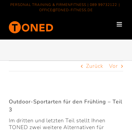
Zum
PERSONAL TRAINING & FIRMENFITNESS |
089 99732122
|
Inhalt
OFFICE@TONED-FITNESS.DE
springen
Zurück
Vor
Zeige
grösseres
Outdoor-Sportarten für den Frühling – Teil
Bild
3
Im dritten und letzten Teil stellt Ihnen
TONED zwei weitere Alternativen für