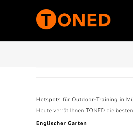
Zum
Inhalt
springen
Hotspots für Outdoor-Training in M
Heute verrät Ihnen TONED die besten
Englischer Garten