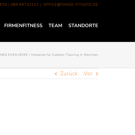
ESS |
089 99732122
|
OFFICE@TONED-FITNESS.DE
FIRMENFITNESS
TEAM
STANDORTE
NED EVEN MORE
Hotspots für Outdoor-Training in München
Zurück
Vor