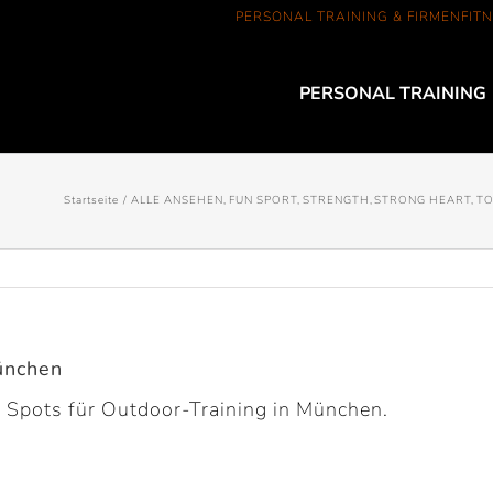
PERSONAL TRAINING & FIRMENFITN
PERSONAL TRAINING
Startseite
ALLE ANSEHEN
FUN SPORT
STRENGTH
STRONG HEART
TO
ünchen
 Spots für Outdoor-Training in München.