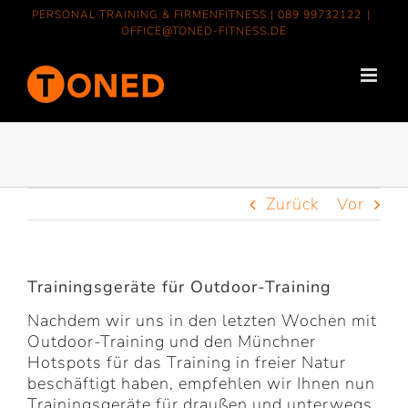
Zum
PERSONAL TRAINING & FIRMENFITNESS |
089 99732122
|
Inhalt
OFFICE@TONED-FITNESS.DE
springen
Zurück
Vor
Trainingsgeräte für Outdoor-Training
Nachdem wir uns in den letzten Wochen mit
Outdoor-Training und den Münchner
Hotspots für das Training in freier Natur
beschäftigt haben, empfehlen wir Ihnen nun
Trainingsgeräte für draußen und unterwegs,