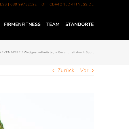
ESS |
089 99732122
|
OFFICE@TONED-FITNESS.DE
FIRMENFITNESS
TEAM
STANDORTE
 EVEN MORE
Weltgesundheitstag – Gesundheit durch Sport
Zurück
Vor