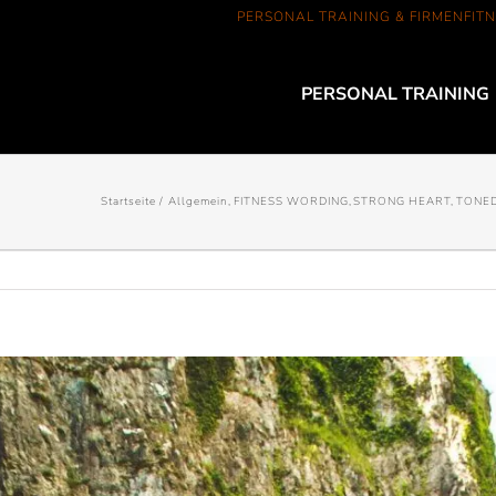
PERSONAL TRAINING & FIRMENFITN
PERSONAL TRAINING
Startseite
Allgemein
FITNESS WORDING
STRONG HEART
TONED