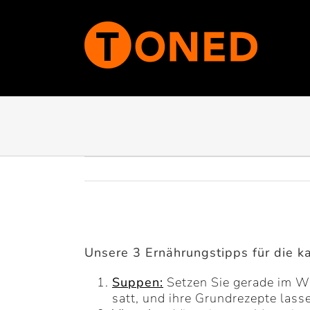
Zum
Inhalt
springen
Zeige
grösseres
Unsere 3 Ernährungstipps für die ka
Bild
Suppen:
Setzen Sie gerade im Win
satt, und ihre Grundrezepte lass