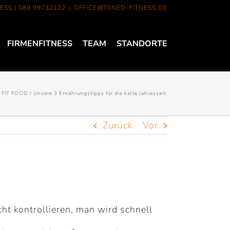
ESS |
089 99732122
|
OFFICE@TONED-FITNESS.DE
FIRMENFITNESS
TEAM
STANDORTE
FIT FOOD
Unsere 3 Ernährungstipps für die kalte Jahreszeit:
Zurück
Vor
ht kontrollieren, man wird schnell