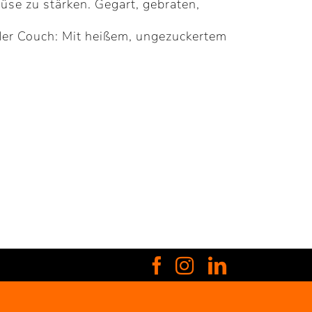
üse zu stärken. Gegart, gebraten,
 der Couch: Mit heißem, ungezuckertem
Facebook
Instagram
LinkedIn