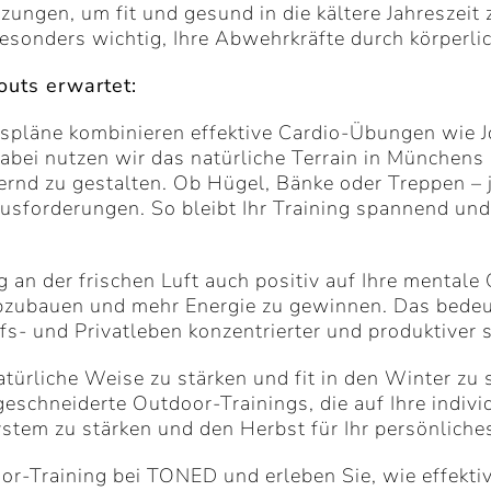
zungen, um fit und gesund in die kältere Jahreszeit
besonders wichtig, Ihre Abwehrkräfte durch körperlic
uts erwartet:
gspläne kombinieren effektive Cardio-Übungen wie Jo
abei nutzen wir das natürliche Terrain in München
rnd zu gestalten. Ob Hügel, Bänke oder Treppen – j
sforderungen. So bleibt Ihr Training spannend und 
g an der frischen Luft auch positiv auf Ihre mental
abzubauen und mehr Energie zu gewinnen. Das bedeut
fs- und Privatleben konzentrierter und produktiver 
atürliche Weise zu stärken und fit in den Winter z
eschneiderte Outdoor-Trainings, die auf Ihre indiv
nsystem zu stärken und den Herbst für Ihr persönlich
or-Training bei TONED und erleben Sie, wie effektiv