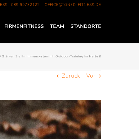
ESS |
089 99732122
|
OFFICE@TONED-FITNESS.DE
FIRMENFITNESS
TEAM
STANDORTE
Stärken Sie Ihr Immunsystem mit Outdoor-Training im Herbst!
Zurück
Vor