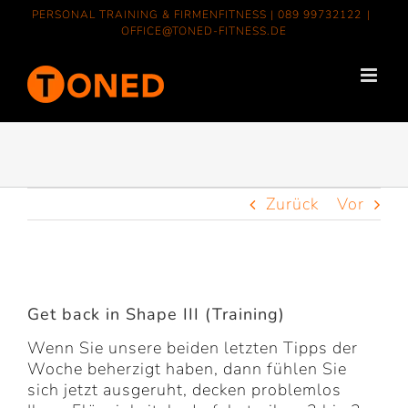
Zum
PERSONAL TRAINING & FIRMENFITNESS |
089 99732122
|
Inhalt
OFFICE@TONED-FITNESS.DE
springen
Zurück
Vor
Zeige
grösseres
Get back in Shape III (Training)
Bild
Wenn Sie unsere beiden letzten Tipps der
Woche beherzigt haben, dann fühlen Sie
sich jetzt ausgeruht, decken problemlos