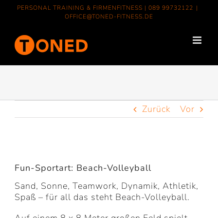
Zum
PERSONAL TRAINING & FIRMENFITNESS |
089 99732122
|
Inhalt
OFFICE@TONED-FITNESS.DE
springen
Zurück
Vor
Zeige
grösseres
Fun-Sportart: Beach-Volleyball
Bild
Sand, Sonne, Teamwork, Dynamik, Athletik,
Spaß – für all das steht Beach-Volleyball.