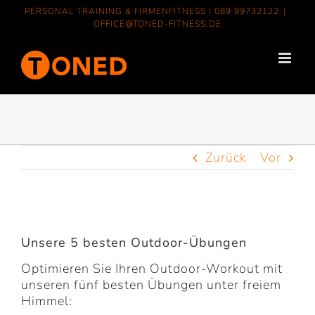
Zum
PERSONAL TRAINING & FIRMENFITNESS |
089 99732122
|
Inhalt
OFFICE@TONED-FITNESS.DE
springen
Zurück
Vor
Zeige
grösseres
Unsere 5 besten Outdoor-Übungen
Bild
Optimieren Sie Ihren Outdoor-Workout mit
unseren fünf besten Übungen unter freiem
Himmel: