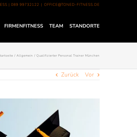
ESS |
089 99732122
|
OFFICE@TONED-FITNESS.DE
FIRMENFITNESS
TEAM
STANDORTE
tartseite
Allgemein
Qualifizierter Personal Trainer München
Zurück
Vor