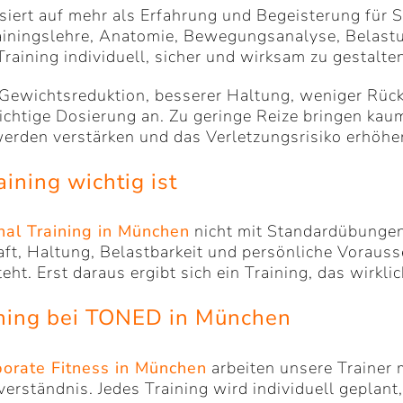
iert auf mehr als Erfahrung und Begeisterung für Sp
Trainingslehre, Anatomie, Bewegungsanalyse, Belas
aining individuell, sicher und wirksam zu gestalte
, Gewichtsreduktion, besserer Haltung, weniger Rü
ichtige Dosierung an. Zu geringe Reize bringen kaum
rden verstärken und das Verletzungsrisiko erhöhe
ning wichtig ist
nal Training in München
nicht mit Standardübungen,
raft, Haltung, Belastbarkeit und persönliche Voraus
t. Erst daraus ergibt sich ein Training, das wirklich
aining bei TONED in München
porate Fitness in München
arbeiten unsere Trainer 
rständnis. Jedes Training wird individuell geplant, 