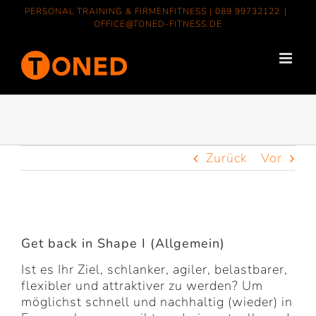
Zum
PERSONAL TRAINING & FIRMENFITNESS |
089 99732122
|
Inhalt
OFFICE@TONED-FITNESS.DE
springen
Zurück
Vor
Zeige
grösseres
Get back in Shape I (Allgemein)
Bild
Ist es Ihr Ziel, schlanker, agiler, belastbarer,
flexibler und attraktiver zu werden? Um
möglichst schnell und nachhaltig (wieder) in