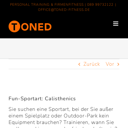
Zum
PERSONAL TRAINING & FIRMENFITNESS |
089 99732122
|
Inhalt
OFFICE@TONED-FITNESS.DE
springen
Zurück
Vor
Zeige
grösseres
Fun-Sportart: Calisthenics
Bild
Sie suchen eine Sportart, bei der Sie außer
einem Spielplatz oder Outdoor-Park kein
Equipment brauchen? Trainieren, wann Sie