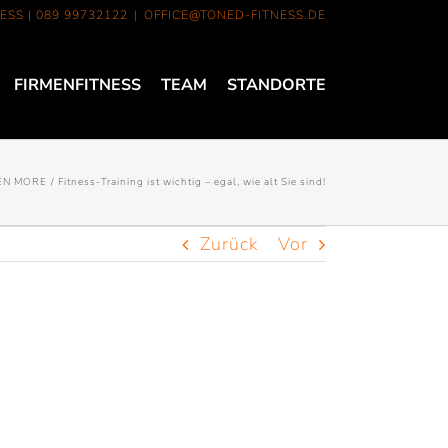
ESS |
089 99732122
|
OFFICE@TONED-FITNESS.DE
FIRMENFITNESS
TEAM
STANDORTE
EN MORE
Fitness-Training ist wichtig – egal, wie alt Sie sind!
Zurück
Vor