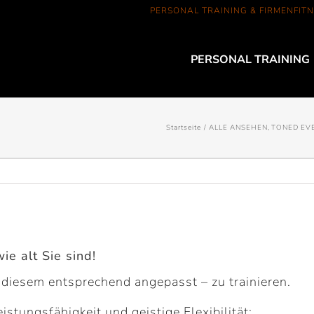
PERSONAL TRAINING & FIRMENFITN
PERSONAL TRAINING
Startseite
ALLE ANSEHEN
TONED EV
ie alt Sie sind!
nd diesem entsprechend angepasst – zu trainieren.
eistungsfähigkeit und geistige Flexibilität: