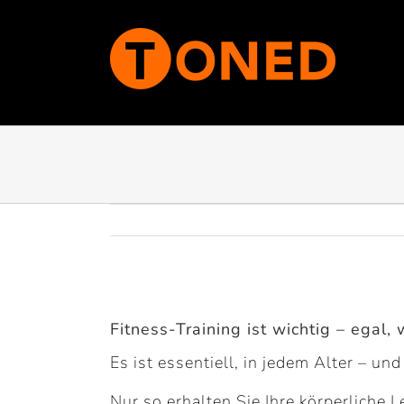
Zum
Inhalt
springen
Zeige
grösseres
Fitness-Training ist wichtig – egal, w
Bild
Es ist essentiell, in jedem Alter – u
Nur so erhalten Sie Ihre körperliche L