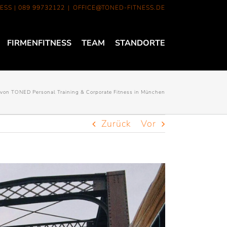
ESS |
089 99732122
|
OFFICE@TONED-FITNESS.DE
FIRMENFITNESS
TEAM
STANDORTE
 von TONED Personal Training & Corporate Fitness in München
Zurück
Vor